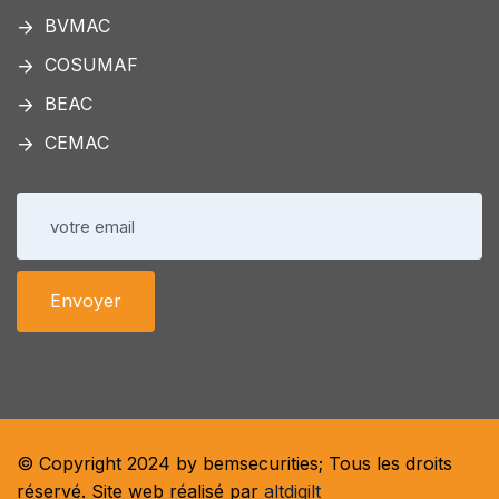
BVMAC
COSUMAF
BEAC
CEMAC
© Copyright 2024 by bemsecurities; Tous les droits
réservé. Site web réalisé par
altdigilt